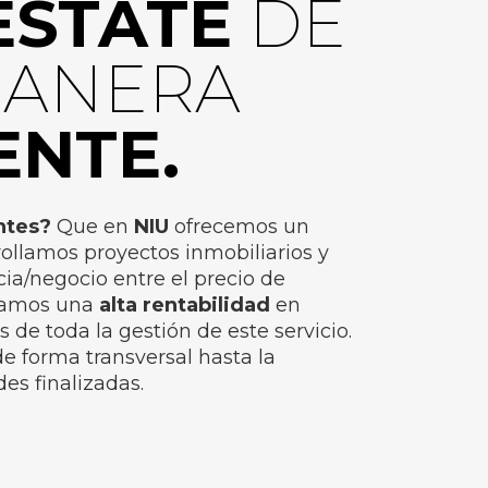
ESTATE
DE
MANERA
ENTE.
ntes?
Que en
NIU
ofrecemos un
rrollamos proyectos inmobiliarios y
a/negocio entre el precio de
eramos una
alta rentabilidad
en
de toda la gestión de este servicio.
 forma transversal hasta la
es finalizadas.