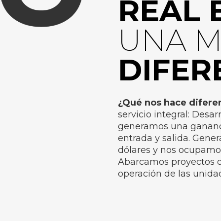
REAL 
UNA 
DIFER
¿Qué nos hace difere
servicio integral: Desa
generamos una gananci
entrada y salida. Gen
dólares y nos ocupamos 
Abarcamos proyectos de
operación de las unidad